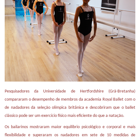
Pesquisadores da Universidade de Hertfordshire (Grã-Bretanha)
compararam o desempenho de membros da academia Royal Ballet com o
de nadadores da seleção olímpica britânica e descobriram que o ballet
clássico pode ser um exercício físico mais eficiente do que a natação.
Os bailarinos mostraram maior equilíbrio psicológico e corporal e mais
flexibilidade e superaram os nadadores em sete de 10 medidas de