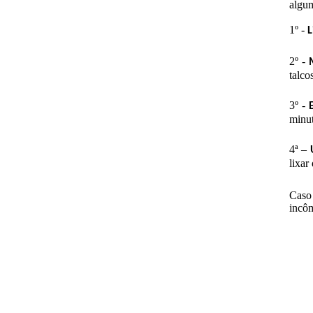
algum
1º -
L
2º -
talco
3º -
minut
4ª –
lixar
Caso 
incôm