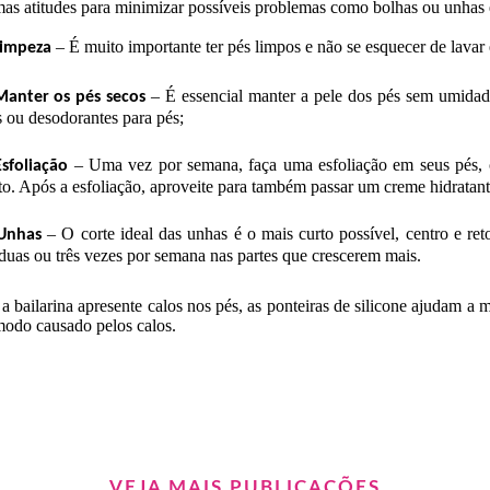
as atitudes para minimizar possíveis problemas como bolhas ou unhas 
– É muito importante ter pés limpos e não se esquecer de lavar 
impeza
– É essencial manter a pele dos pés sem umidade
Manter os pés secos
s ou desodorantes para pés;
– Uma vez por semana, faça uma esfoliação em seus pés,
Esfoliação
o. Após a esfoliação, aproveite para também passar um creme hidratant
–
O corte ideal das unhas é o mais curto possível, centro e ret
Unhas
 duas ou três vezes por semana nas partes que crescerem mais.
a bailarina apresente calos nos pés, a
s ponteiras de silicone ajudam a 
odo causado pelos calos.
VEJA MAIS PUBLICAÇÕES